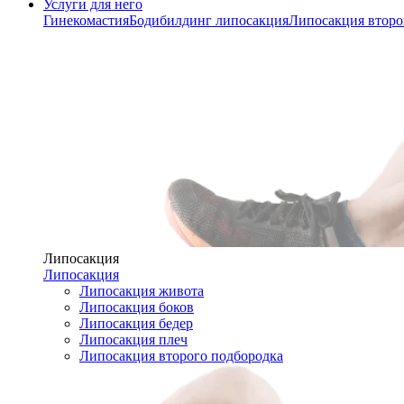
Услуги для него
Гинекомастия
Бодибилдинг липосакция
Липосакция второ
Липосакция
Липосакция
Липосакция живота
Липосакция боков
Липосакция бедер
Липосакция плеч
Липосакция второго подбородка