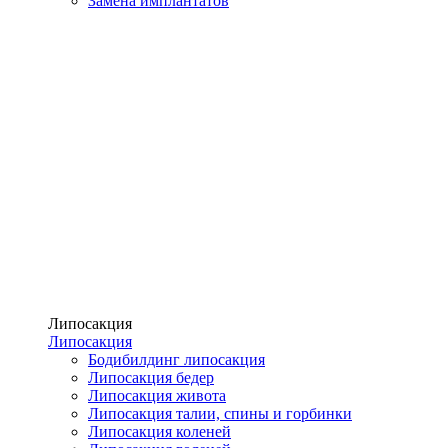
Замена имплантатов
Липосакция
Липосакция
Бодибилдинг липосакция
Липосакция бедер
Липосакция живота
Липосакция талии, спины и горбинки
Липосакция коленей