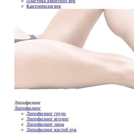
Пластика азиатских век
Кантопексия век
Липофилинг
Липофилинг
Липофилинг груди
Липофилинг ягодиц
Липофилинг лица
Липофилинг кистей рук