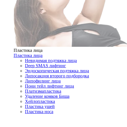
Пластика лица
Пластика лица
Невидимая подтяжка лица
Deep SMAS лифтинг
Эндоскопическая подтяжка лица
Липосакция второго подбородка
Липофилинг лица
Пони тейл лифтинг лица
Платизмапластика
Удаление комков Биша
Хейлопластика
Пластика ушей
Пластика носа