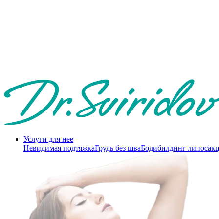
Услуги для нее
Невидимая подтяжка
Грудь без шва
Бодибилдинг липосак