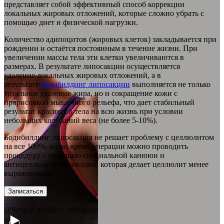
представляет собой эффективный способ коррекции
локальных жировых отложений, которые сложно убрать с
помощью диет и физической нагрузки.
Количество адипоцитов (жировых клеток) закладывается при
рождении и остаётся постоянным в течение жизни. При
увеличении массы тела эти клетки увеличиваются в
размерах. В результате липосакции осуществляется
удаление локальных жировых отложений, а в
результате
бодибилдинг липосакции
выполняется не только
тотальное удаление жира, но и сокращение кожи с
прорисовкой мышечного рельефа, что дает стабильный
результат красивого тела на всю жизнь при условии
небольших колебаний веса (не более 5-10%).
Бодибилдинг липосакция не решает проблему с целлюлитом
на все 100%, но во время операции можно проводить
процедуру с помощью специальной канююи и
антицеллюлитной насадки, которая делает целлюлит менее
выраженным.
Записаться
@Sergey_sviridov_official