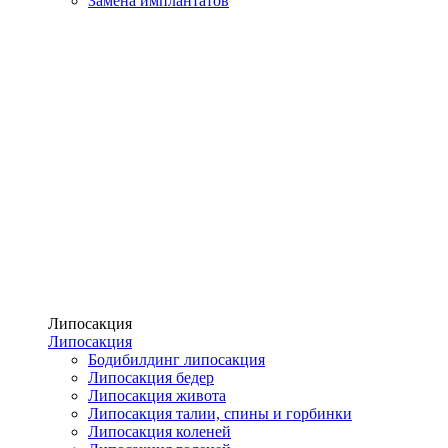
Замена имплантатов
Липосакция
Липосакция
Бодибилдинг липосакция
Липосакция бедер
Липосакция живота
Липосакция талии, спины и горбинки
Липосакция коленей