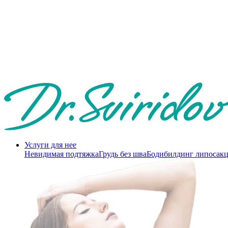
Услуги для нее
Невидимая подтяжка
Грудь без шва
Бодибилдинг липосак