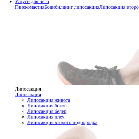
Услуги для него
Гинекомастия
Бодибилдинг липосакция
Липосакция второ
Липосакция
Липосакция
Липосакция живота
Липосакция боков
Липосакция бедер
Липосакция плеч
Липосакция второго подбородка