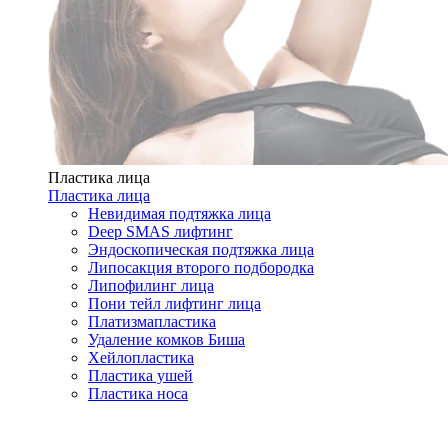
Пластика лица
Пластика лица
Невидимая подтяжка лица
Deep SMAS лифтинг
Эндоскопическая подтяжка лица
Липосакция второго подбородка
Липофилинг лица
Пони тейл лифтинг лица
Платизмапластика
Удаление комков Биша
Хейлопластика
Пластика ушей
Пластика носа