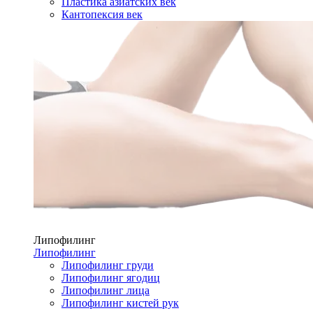
Пластика азиатских век
Кантопексия век
Липофилинг
Липофилинг
Липофилинг груди
Липофилинг ягодиц
Липофилинг лица
Липофилинг кистей рук