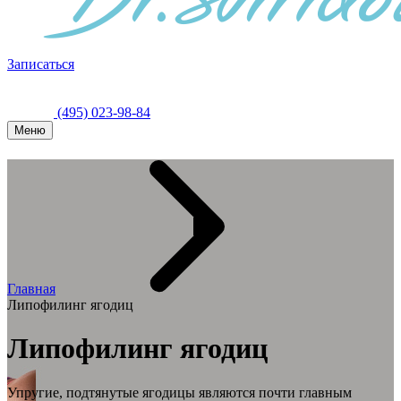
Записаться
(495) 023-98-84
Меню
Главная
Липофилинг ягодиц
Липофилинг ягодиц
Упругие, подтянутые ягодицы являются почти главным