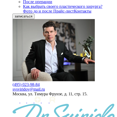
После операции
Как выбрать своего пластического хирурга?
Фото до и после
Прайс-лист
Контакты
записаться
(495) 023-98-84
svsviridov@mail.ru
Москва, ул. Тимура Фрунзе, д. 11, стр. 15.