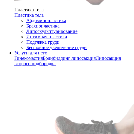
Пластика тела
Пластика тела
Абдоминопластика
Брахиопластика
Липоскульптурирование
Интимная пластика
Подтяжка груди
Бесшовное увеличение груди
Услуги для него
Гинекомастия
Бодибилдинг липосакция
Липосакция
второго подбородка