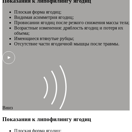
Показания к липофилингу ягодиц
Плоская форма ягодиц;
Видимая асимметрия ягодиц;
Провисании ягодиц после резкого снижения массы тела;
Возрастные изменения: дряблость ягодиц и потеря их
объема;
Имеющиеся втянутые рубцы;
Отсутствие части ягодичной мышцы после травмы.
Вниз
Показания к липофилингу ягодиц
Плоская форма ягодиц;