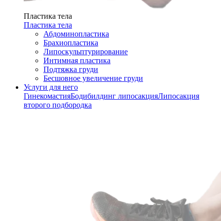
Пластика тела
Пластика тела
Абдоминопластика
Брахиопластика
Липоскульптурирование
Интимная пластика
Подтяжка груди
Бесшовное увеличение груди
Услуги для него
Гинекомастия
Бодибилдинг липосакция
Липосакция
второго подбородка