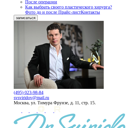
После операции
Как выбрать своего пластического хирурга?
Фото до и после
Прайс-лист
Контакты
записаться
(495) 023-98-84
svsviridov@mail.ru
Москва, ул. Тимура Фрунзе, д. 11, стр. 15.