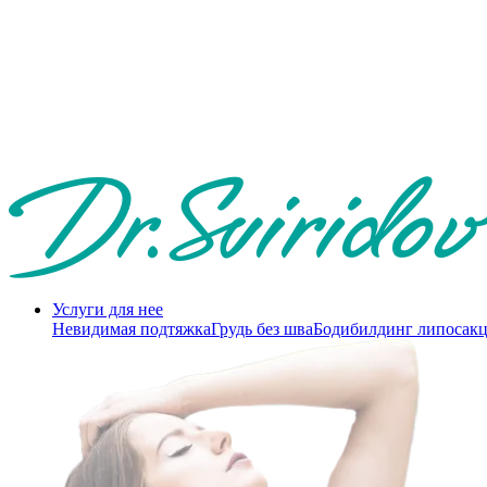
Услуги для нее
Невидимая подтяжка
Грудь без шва
Бодибилдинг липосак