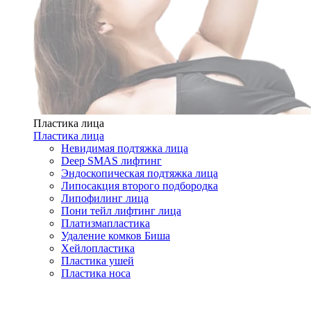
Пластика лица
Пластика лица
Невидимая подтяжка лица
Deep SMAS лифтинг
Эндоскопическая подтяжка лица
Липосакция второго подбородка
Липофилинг лица
Пони тейл лифтинг лица
Платизмапластика
Удаление комков Биша
Хейлопластика
Пластика ушей
Пластика носа