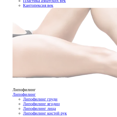
Пластика азиатских век
Кантопексия век
Липофилинг
Липофилинг
Липофилинг груди
Липофилинг ягодиц
Липофилинг лица
Липофилинг кистей рук