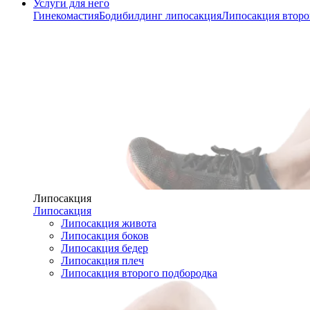
Услуги для него
Гинекомастия
Бодибилдинг липосакция
Липосакция второ
Липосакция
Липосакция
Липосакция живота
Липосакция боков
Липосакция бедер
Липосакция плеч
Липосакция второго подбородка