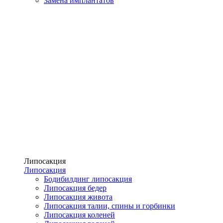
Замена имплантатов
Липосакция
Липосакция
Бодибилдинг липосакция
Липосакция бедер
Липосакция живота
Липосакция талии, спины и горбинки
Липосакция коленей