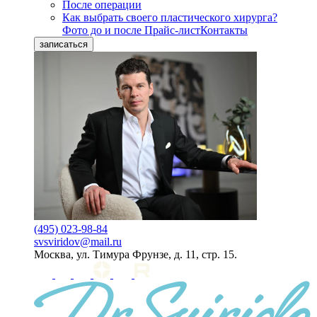
После операции
Как выбрать своего пластического хирурга?
Фото до и после
Прайс-лист
Контакты
записаться
(495) 023-98-84
svsviridov@mail.ru
Москва, ул. Тимура Фрунзе, д. 11, стр. 15.