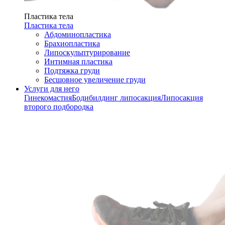
Пластика тела
Пластика тела
Абдоминопластика
Брахиопластика
Липоскульптурирование
Интимная пластика
Подтяжка груди
Бесшовное увеличение груди
Услуги для него
Гинекомастия
Бодибилдинг липосакция
Липосакция
второго подбородка