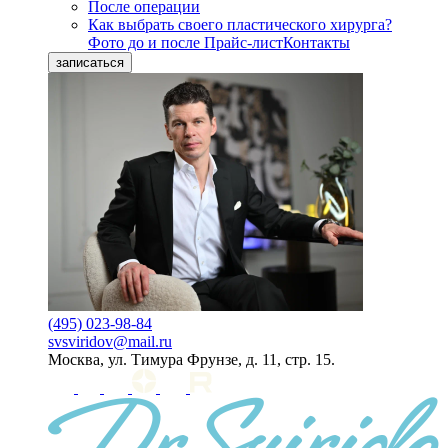
После операции
Как выбрать своего пластического хирурга?
Фото до и после
Прайс-лист
Контакты
записаться
(495) 023-98-84
svsviridov@mail.ru
Москва, ул. Тимура Фрунзе, д. 11, стр. 15.