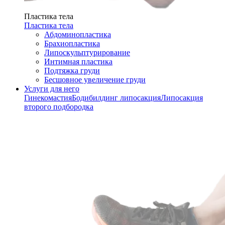
Пластика тела
Пластика тела
Абдоминопластика
Брахиопластика
Липоскульптурирование
Интимная пластика
Подтяжка груди
Бесшовное увеличение груди
Услуги для него
Гинекомастия
Бодибилдинг липосакция
Липосакция
второго подбородка