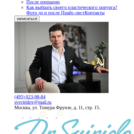
После операции
Как выбрать своего пластического хирурга?
Фото до и после
Прайс-лист
Контакты
записаться
(495) 023-98-84
svsviridov@mail.ru
Москва, ул. Тимура Фрунзе, д. 11, стр. 15.