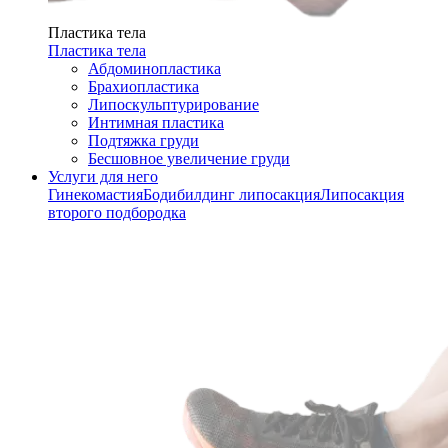
Пластика тела
Пластика тела
Абдоминопластика
Брахиопластика
Липоскульптурирование
Интимная пластика
Подтяжка груди
Бесшовное увеличение груди
Услуги для него
Гинекомастия
Бодибилдинг липосакция
Липосакция
второго подбородка