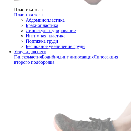
Пластика тела
Пластика тела
Абдоминопластика
Брахиопластика
Липоскульптурирование
Интимная пластика
Подтяжка груди
Бесшовное увеличение груди
Услуги для него
Гинекомастия
Бодибилдинг липосакция
Липосакция
второго подбородка