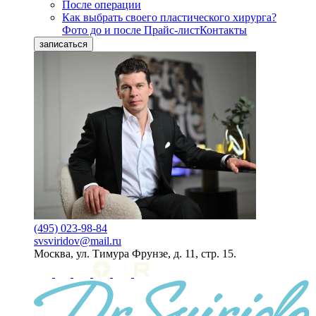
После операции
Как выбрать своего пластического хирурга?
Фото до и после
Прайс-лист
Контакты
записаться
(495) 023-98-84
svsviridov@mail.ru
Москва, ул. Тимура Фрунзе, д. 11, стр. 15.