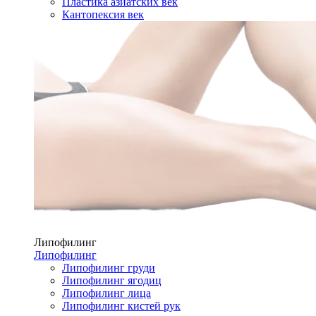
Пластика азиатских век
Кантопексия век
Липофилинг
Липофилинг
Липофилинг груди
Липофилинг ягодиц
Липофилинг лица
Липофилинг кистей рук