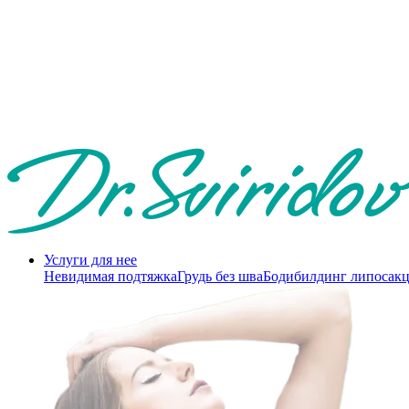
Услуги для нее
Невидимая подтяжка
Грудь без шва
Бодибилдинг липосак