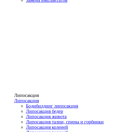
Замена имплантатов
Липосакция
Липосакция
Бодибилдинг липосакция
Липосакция бедер
Липосакция живота
Липосакция талии, спины и горбинки
Липосакция коленей