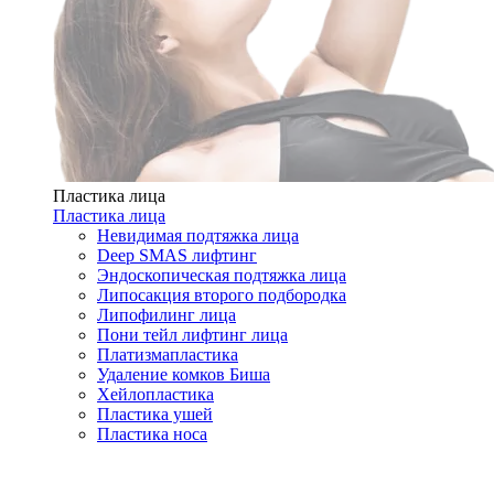
Пластика лица
Пластика лица
Невидимая подтяжка лица
Deep SMAS лифтинг
Эндоскопическая подтяжка лица
Липосакция второго подбородка
Липофилинг лица
Пони тейл лифтинг лица
Платизмапластика
Удаление комков Биша
Хейлопластика
Пластика ушей
Пластика носа