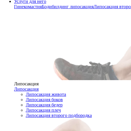
Услуги для него
Гинекомастия
Бодибилдинг липосакция
Липосакция второ
Липосакция
Липосакция
Липосакция живота
Липосакция боков
Липосакция бедер
Липосакция плеч
Липосакция второго подбородка