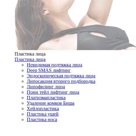
Пластика лица
Пластика лица
Невидимая подтяжка лица
Deep SMAS лифтинг
Эндоскопическая подтяжка лица
Липосакция второго подбородка
Липофилинг лица
Пони тейл лифтинг лица
Платизмапластика
Удаление комков Биша
Хейлопластика
Пластика ушей
Пластика носа