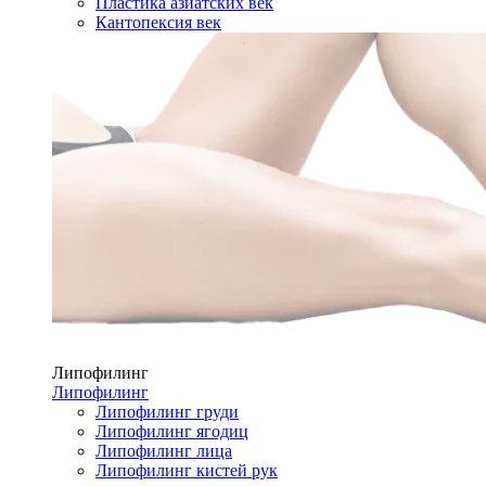
Пластика азиатских век
Кантопексия век
Липофилинг
Липофилинг
Липофилинг груди
Липофилинг ягодиц
Липофилинг лица
Липофилинг кистей рук