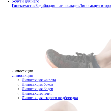
Услуги для него
Гинекомастия
Бодибилдинг липосакция
Липосакция второ
Липосакция
Липосакция
Липосакция живота
Липосакция боков
Липосакция бедер
Липосакция плеч
Липосакция второго подбородка