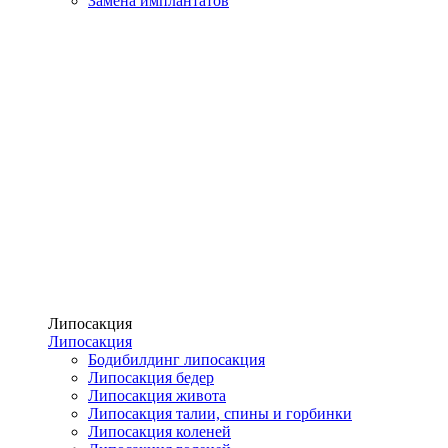
Замена имплантатов
Липосакция
Липосакция
Бодибилдинг липосакция
Липосакция бедер
Липосакция живота
Липосакция талии, спины и горбинки
Липосакция коленей