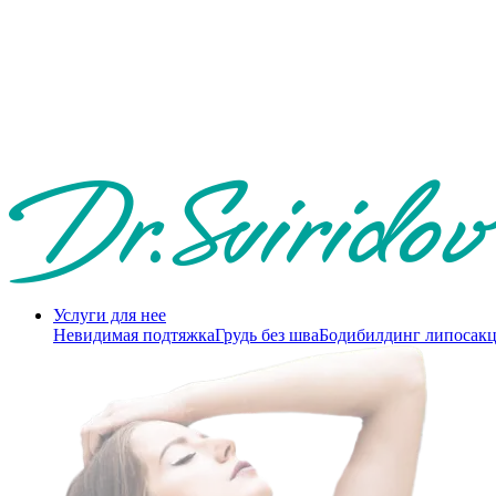
Услуги для нее
Невидимая подтяжка
Грудь без шва
Бодибилдинг липосак