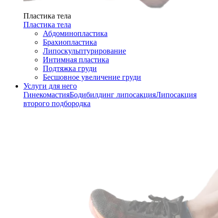
Пластика тела
Пластика тела
Абдоминопластика
Брахиопластика
Липоскульптурирование
Интимная пластика
Подтяжка груди
Бесшовное увеличение груди
Услуги для него
Гинекомастия
Бодибилдинг липосакция
Липосакция
второго подбородка