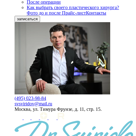
После операции
Как выбрать своего пластического хирурга?
Фото до и после
Прайс-лист
Контакты
записаться
(495) 023-98-84
svsviridov@mail.ru
Москва, ул. Тимура Фрунзе, д. 11, стр. 15.