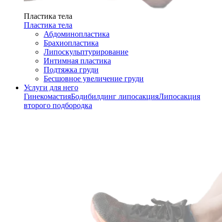
Пластика тела
Пластика тела
Абдоминопластика
Брахиопластика
Липоскульптурирование
Интимная пластика
Подтяжка груди
Бесшовное увеличение груди
Услуги для него
Гинекомастия
Бодибилдинг липосакция
Липосакция
второго подбородка