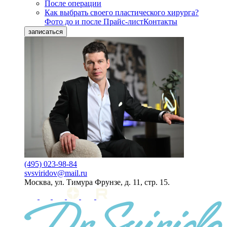
После операции
Как выбрать своего пластического хирурга?
Фото до и после
Прайс-лист
Контакты
записаться
(495) 023-98-84
svsviridov@mail.ru
Москва, ул. Тимура Фрунзе, д. 11, стр. 15.