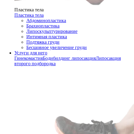
Пластика тела
Пластика тела
Абдоминопластика
Брахиопластика
Липоскульптурирование
Интимная пластика
Подтяжка груди
Бесшовное увеличение груди
Услуги для него
Гинекомастия
Бодибилдинг липосакция
Липосакция
второго подбородка