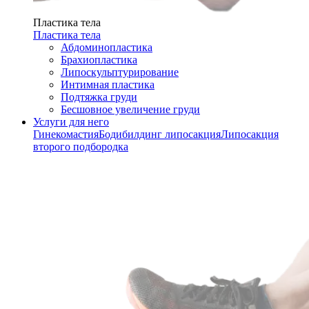
Пластика тела
Пластика тела
Абдоминопластика
Брахиопластика
Липоскульптурирование
Интимная пластика
Подтяжка груди
Бесшовное увеличение груди
Услуги для него
Гинекомастия
Бодибилдинг липосакция
Липосакция
второго подбородка