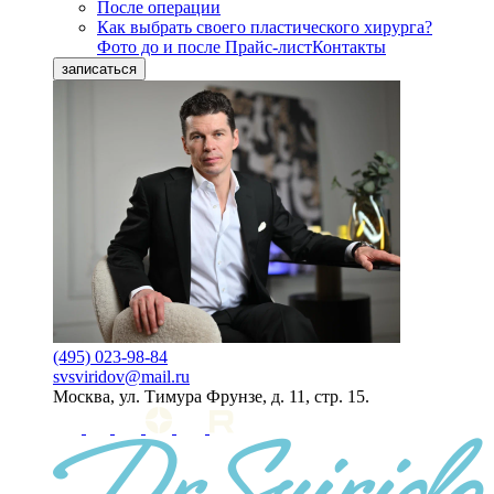
После операции
Как выбрать своего пластического хирурга?
Фото до и после
Прайс-лист
Контакты
записаться
(495) 023-98-84
svsviridov@mail.ru
Москва, ул. Тимура Фрунзе, д. 11, стр. 15.