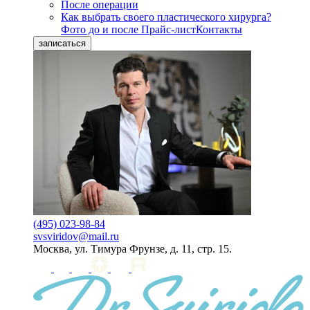
После операции
Как выбрать своего пластического хирурга?
Фото до и после
Прайс-лист
Контакты
записаться
(495) 023-98-84
svsviridov@mail.ru
Москва, ул. Тимура Фрунзе, д. 11, стр. 15.