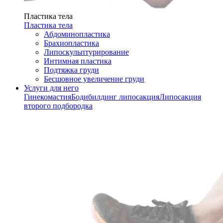
Пластика тела
Пластика тела
Абдоминопластика
Брахиопластика
Липоскульптурирование
Интимная пластика
Подтяжка груди
Бесшовное увеличение груди
Услуги для него
Гинекомастия
Бодибилдинг липосакция
Липосакция
второго подбородка