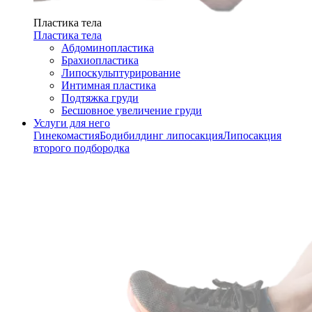
Пластика тела
Пластика тела
Абдоминопластика
Брахиопластика
Липоскульптурирование
Интимная пластика
Подтяжка груди
Бесшовное увеличение груди
Услуги для него
Гинекомастия
Бодибилдинг липосакция
Липосакция
второго подбородка