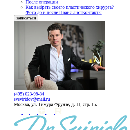
После операции
Как выбрать своего пластического хирурга?
Фото до и после
Прайс-лист
Контакты
записаться
(495) 023-98-84
svsviridov@mail.ru
Москва, ул. Тимура Фрунзе, д. 11, стр. 15.