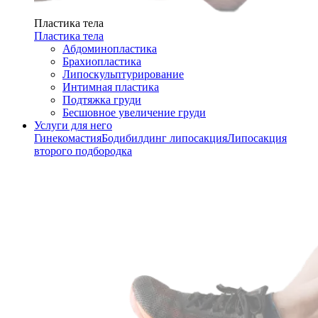
Пластика тела
Пластика тела
Абдоминопластика
Брахиопластика
Липоскульптурирование
Интимная пластика
Подтяжка груди
Бесшовное увеличение груди
Услуги для него
Гинекомастия
Бодибилдинг липосакция
Липосакция
второго подбородка