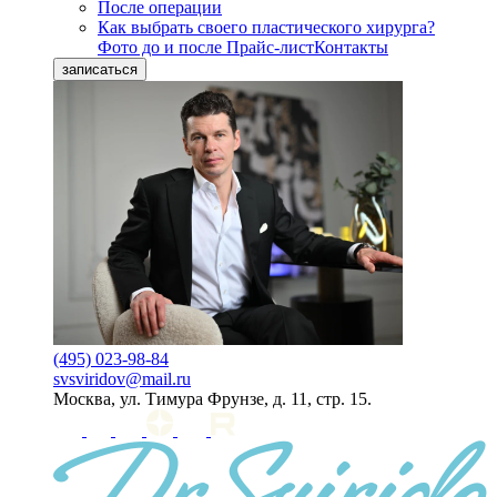
После операции
Как выбрать своего пластического хирурга?
Фото до и после
Прайс-лист
Контакты
записаться
(495) 023-98-84
svsviridov@mail.ru
Москва, ул. Тимура Фрунзе, д. 11, стр. 15.