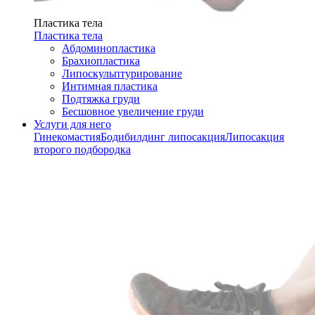
Пластика тела
Пластика тела
Абдоминопластика
Брахиопластика
Липоскульптурирование
Интимная пластика
Подтяжка груди
Бесшовное увеличение груди
Услуги для него
Гинекомастия
Бодибилдинг липосакция
Липосакция
второго подбородка