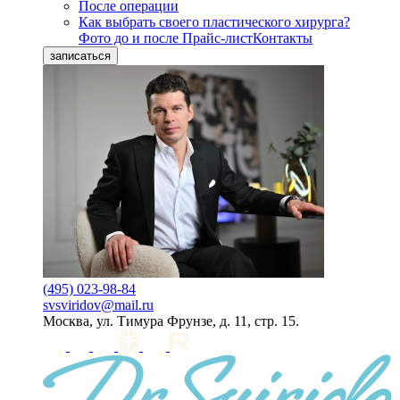
После операции
Как выбрать своего пластического хирурга?
Фото до и после
Прайс-лист
Контакты
записаться
(495) 023-98-84
svsviridov@mail.ru
Москва, ул. Тимура Фрунзе, д. 11, стр. 15.