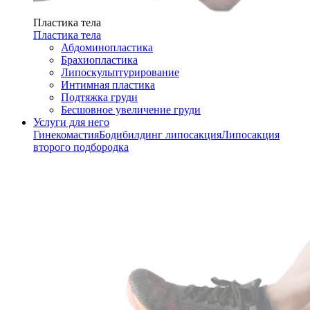
Пластика тела
Пластика тела
Абдоминопластика
Брахиопластика
Липоскульптурирование
Интимная пластика
Подтяжка груди
Бесшовное увеличение груди
Услуги для него
Гинекомастия
Бодибилдинг липосакция
Липосакция
второго подбородка