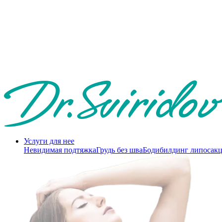
Услуги для нее
Невидимая подтяжка
Грудь без шва
Бодибилдинг липосак