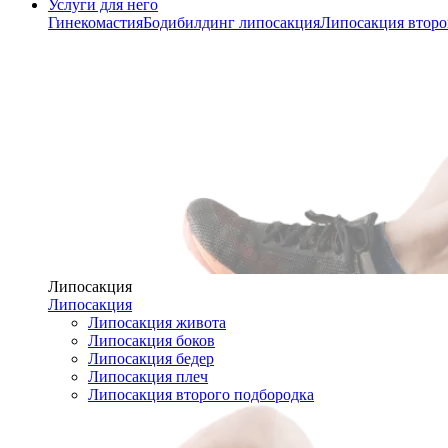
Услуги для него
Гинекомастия
Бодибилдинг липосакция
Липосакция второ
Липосакция
Липосакция
Липосакция живота
Липосакция боков
Липосакция бедер
Липосакция плеч
Липосакция второго подбородка