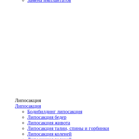
Замена имплантатов
Липосакция
Липосакция
Бодибилдинг липосакция
Липосакция бедер
Липосакция живота
Липосакция талии, спины и горбинки
Липосакция коленей