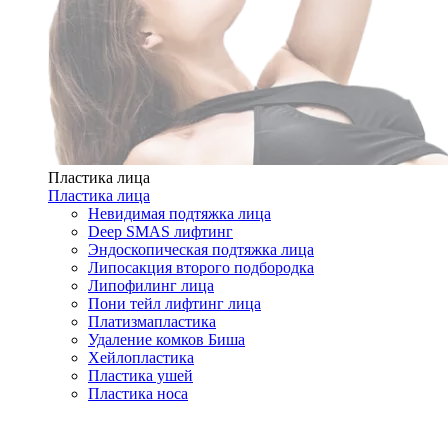
Пластика лица
Пластика лица
Невидимая подтяжка лица
Deep SMAS лифтинг
Эндоскопическая подтяжка лица
Липосакция второго подбородка
Липофилинг лица
Пони тейл лифтинг лица
Платизмапластика
Удаление комков Биша
Хейлопластика
Пластика ушей
Пластика носа