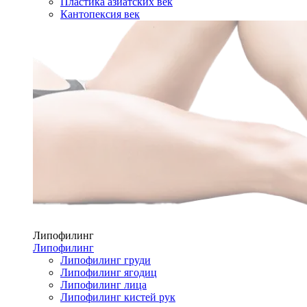
Пластика азиатских век
Кантопексия век
Липофилинг
Липофилинг
Липофилинг груди
Липофилинг ягодиц
Липофилинг лица
Липофилинг кистей рук