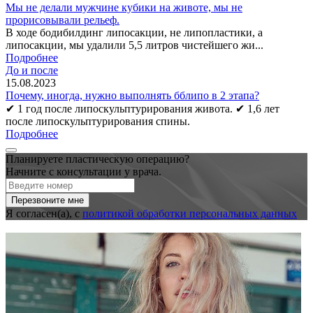
Мы не делали мужчине кубики на животе, мы не
прорисовывали рельеф.
В ходе бодибилдинг липосакции, не липопластики, а
липосакции, мы удалили 5,5 литров чистейшего жи...
Подробнее
До и после
15.08.2023
Почему, иногда, нужно выполнять бблипо в 2 этапа?
✔ 1 год после липоскульптурирования живота. ✔ 1,6 лет
после липоскульптурирования спины.
Подробнее
Планируете пластическую операцию?
Начните с консультации у врача.
Я согласен(а), с
политикой обработки персональных данных