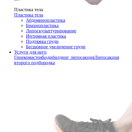
Пластика тела
Пластика тела
Абдоминопластика
Брахиопластика
Липоскульптурирование
Интимная пластика
Подтяжка груди
Бесшовное увеличение груди
Услуги для него
Гинекомастия
Бодибилдинг липосакция
Липосакция
второго подбородка