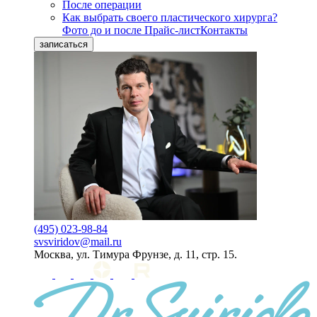
После операции
Как выбрать своего пластического хирурга?
Фото до и после
Прайс-лист
Контакты
записаться
(495) 023-98-84
svsviridov@mail.ru
Москва, ул. Тимура Фрунзе, д. 11, стр. 15.