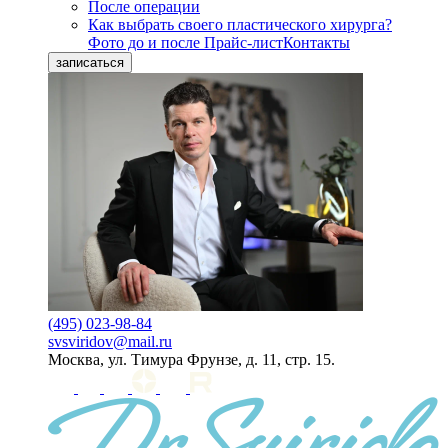
После операции
Как выбрать своего пластического хирурга?
Фото до и после
Прайс-лист
Контакты
записаться
(495) 023-98-84
svsviridov@mail.ru
Москва, ул. Тимура Фрунзе, д. 11, стр. 15.