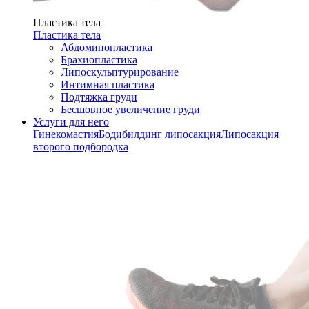
Пластика тела
Пластика тела
Абдоминопластика
Брахиопластика
Липоскульптурирование
Интимная пластика
Подтяжка груди
Бесшовное увеличение груди
Услуги для него
Гинекомастия
Бодибилдинг липосакция
Липосакция
второго подбородка