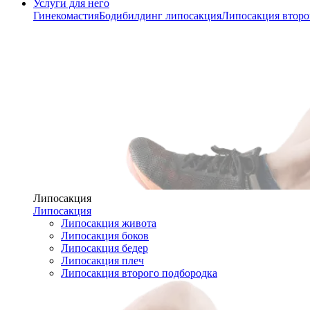
Услуги для него
Гинекомастия
Бодибилдинг липосакция
Липосакция второ
Липосакция
Липосакция
Липосакция живота
Липосакция боков
Липосакция бедер
Липосакция плеч
Липосакция второго подбородка