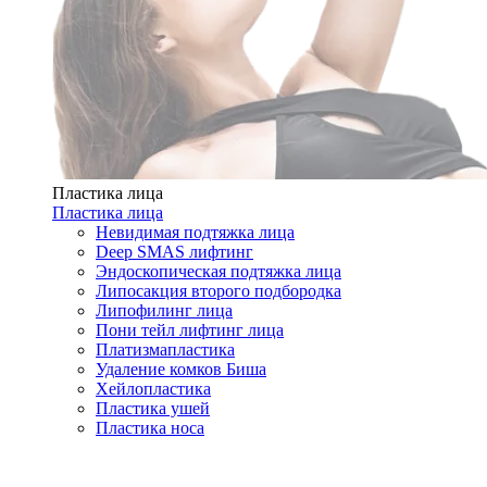
Пластика лица
Пластика лица
Невидимая подтяжка лица
Deep SMAS лифтинг
Эндоскопическая подтяжка лица
Липосакция второго подбородка
Липофилинг лица
Пони тейл лифтинг лица
Платизмапластика
Удаление комков Биша
Хейлопластика
Пластика ушей
Пластика носа