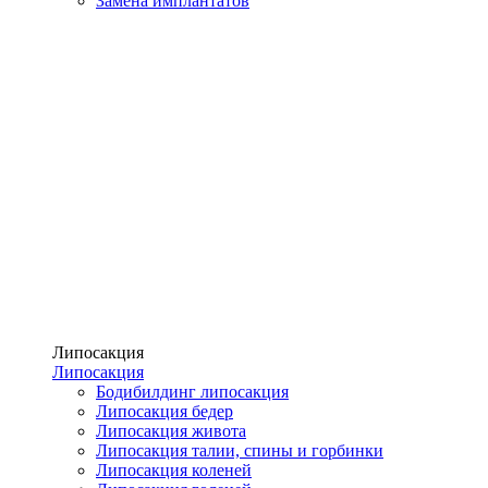
Замена имплантатов
Липосакция
Липосакция
Бодибилдинг липосакция
Липосакция бедер
Липосакция живота
Липосакция талии, спины и горбинки
Липосакция коленей