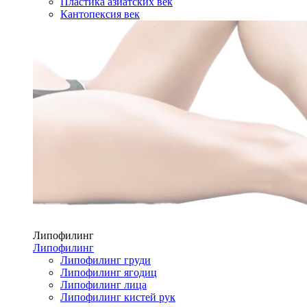
Пластика азиатских век
Кантопексия век
Липофилинг
Липофилинг
Липофилинг груди
Липофилинг ягодиц
Липофилинг лица
Липофилинг кистей рук