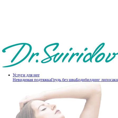
Услуги для нее
Невидимая подтяжка
Грудь без шва
Бодибилдинг липосак