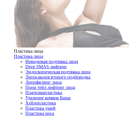
Пластика лица
Пластика лица
Невидимая подтяжка лица
Deep SMAS лифтинг
Эндоскопическая подтяжка лица
Липосакция второго подбородка
Липофилинг лица
Пони тейл лифтинг лица
Платизмапластика
Удаление комков Биша
Хейлопластика
Пластика ушей
Пластика носа