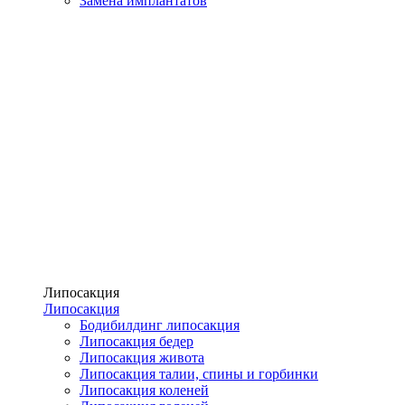
Замена имплантатов
Липосакция
Липосакция
Бодибилдинг липосакция
Липосакция бедер
Липосакция живота
Липосакция талии, спины и горбинки
Липосакция коленей