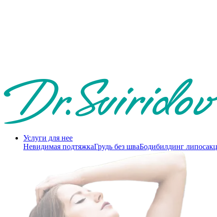
Услуги для нее
Невидимая подтяжка
Грудь без шва
Бодибилдинг липосак