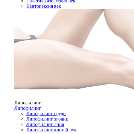
Пластика азиатских век
Кантопексия век
Липофилинг
Липофилинг
Липофилинг груди
Липофилинг ягодиц
Липофилинг лица
Липофилинг кистей рук