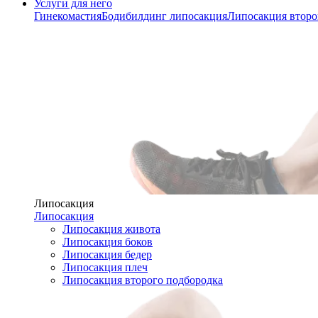
Услуги для него
Гинекомастия
Бодибилдинг липосакция
Липосакция второ
Липосакция
Липосакция
Липосакция живота
Липосакция боков
Липосакция бедер
Липосакция плеч
Липосакция второго подбородка