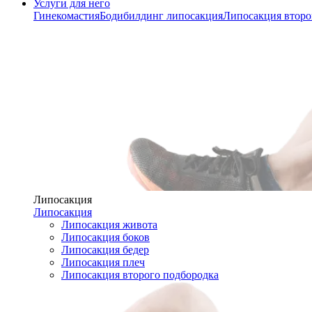
Услуги для него
Гинекомастия
Бодибилдинг липосакция
Липосакция второ
Липосакция
Липосакция
Липосакция живота
Липосакция боков
Липосакция бедер
Липосакция плеч
Липосакция второго подбородка