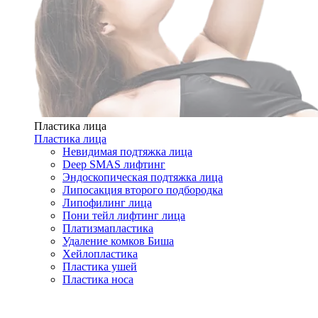
Пластика лица
Пластика лица
Невидимая подтяжка лица
Deep SMAS лифтинг
Эндоскопическая подтяжка лица
Липосакция второго подбородка
Липофилинг лица
Пони тейл лифтинг лица
Платизмапластика
Удаление комков Биша
Хейлопластика
Пластика ушей
Пластика носа