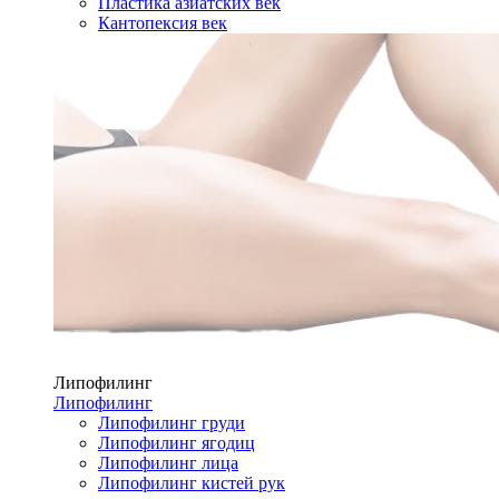
Пластика азиатских век
Кантопексия век
Липофилинг
Липофилинг
Липофилинг груди
Липофилинг ягодиц
Липофилинг лица
Липофилинг кистей рук