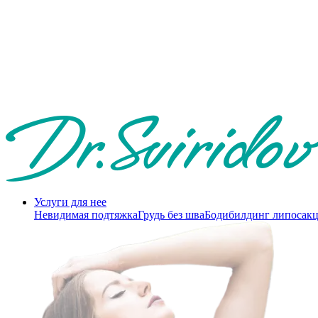
Услуги для нее
Невидимая подтяжка
Грудь без шва
Бодибилдинг липосак