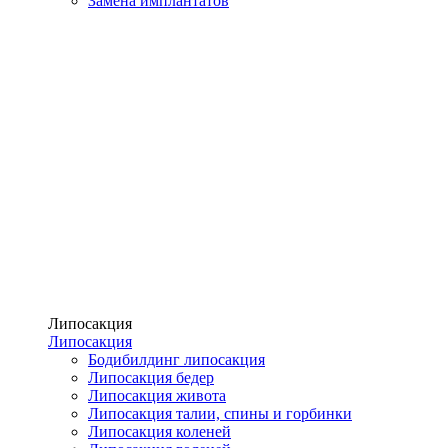
Замена имплантатов
Липосакция
Липосакция
Бодибилдинг липосакция
Липосакция бедер
Липосакция живота
Липосакция талии, спины и горбинки
Липосакция коленей