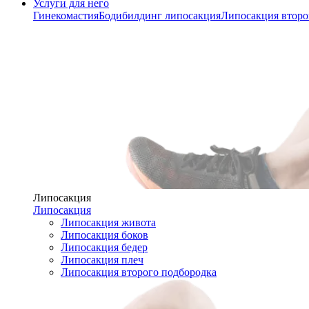
Услуги для него
Гинекомастия
Бодибилдинг липосакция
Липосакция второ
Липосакция
Липосакция
Липосакция живота
Липосакция боков
Липосакция бедер
Липосакция плеч
Липосакция второго подбородка