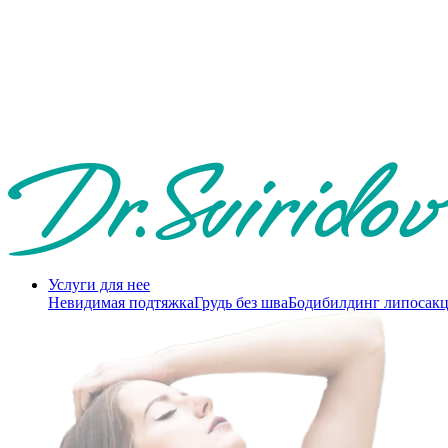
Услуги для нее
Невидимая подтяжка
Грудь без шва
Бодибилдинг липосак