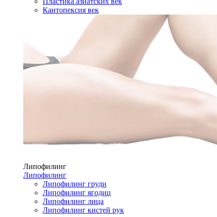
Пластика азиатских век
Кантопексия век
Липофилинг
Липофилинг
Липофилинг груди
Липофилинг ягодиц
Липофилинг лица
Липофилинг кистей рук