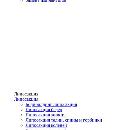
Замена имплантатов
Липосакция
Липосакция
Бодибилдинг липосакция
Липосакция бедер
Липосакция живота
Липосакция талии, спины и горбинки
Липосакция коленей