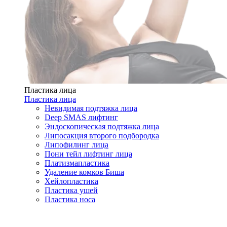
Пластика лица
Пластика лица
Невидимая подтяжка лица
Deep SMAS лифтинг
Эндоскопическая подтяжка лица
Липосакция второго подбородка
Липофилинг лица
Пони тейл лифтинг лица
Платизмапластика
Удаление комков Биша
Хейлопластика
Пластика ушей
Пластика носа