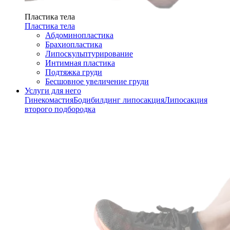
Пластика тела
Пластика тела
Абдоминопластика
Брахиопластика
Липоскульптурирование
Интимная пластика
Подтяжка груди
Бесшовное увеличение груди
Услуги для него
Гинекомастия
Бодибилдинг липосакция
Липосакция
второго подбородка