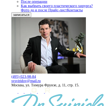
После операции
Как выбрать своего пластического хирурга?
Фото до и после
Прайс-лист
Контакты
записаться
(495) 023-98-84
svsviridov@mail.ru
Москва, ул. Тимура Фрунзе, д. 11, стр. 15.