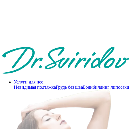
Услуги для нее
Невидимая подтяжка
Грудь без шва
Бодибилдинг липосак