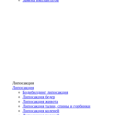
Замена имплантатов
Липосакция
Липосакция
Бодибилдинг липосакция
Липосакция бедер
Липосакция живота
Липосакция талии, спины и горбинки
Липосакция коленей