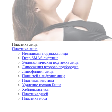
Пластика лица
Пластика лица
Невидимая подтяжка лица
Deep SMAS лифтинг
Эндоскопическая подтяжка лица
Липосакция второго подбородка
Липофилинг лица
Пони тейл лифтинг лица
Платизмапластика
Удаление комков Биша
Хейлопластика
Пластика ушей
Пластика носа