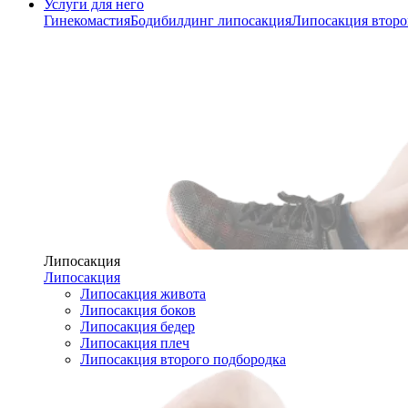
Услуги для него
Гинекомастия
Бодибилдинг липосакция
Липосакция второ
Липосакция
Липосакция
Липосакция живота
Липосакция боков
Липосакция бедер
Липосакция плеч
Липосакция второго подбородка