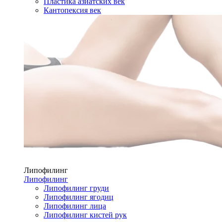
Пластика азиатских век
Кантопексия век
Липофилинг
Липофилинг
Липофилинг груди
Липофилинг ягодиц
Липофилинг лица
Липофилинг кистей рук