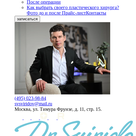
После операции
Как выбрать своего пластического хирурга?
Фото до и после
Прайс-лист
Контакты
записаться
(495) 023-98-84
svsviridov@mail.ru
Москва, ул. Тимура Фрунзе, д. 11, стр. 15.