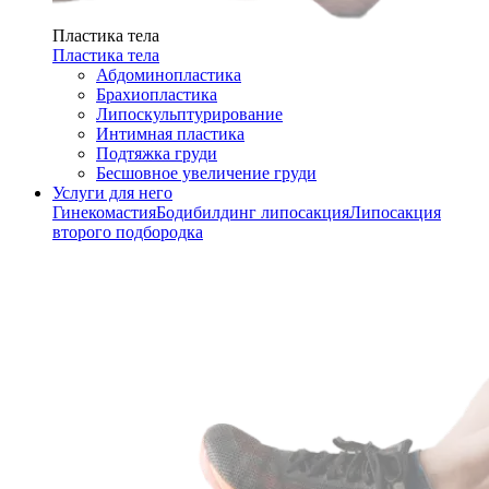
Пластика тела
Пластика тела
Абдоминопластика
Брахиопластика
Липоскульптурирование
Интимная пластика
Подтяжка груди
Бесшовное увеличение груди
Услуги для него
Гинекомастия
Бодибилдинг липосакция
Липосакция
второго подбородка