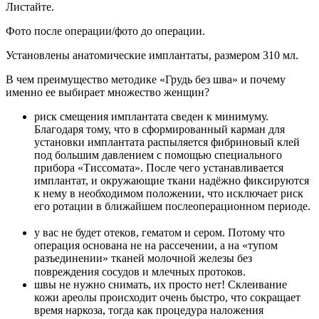
Листайте.
Фото после операции/фото до операции.
Установлены анатомические имплантаты, размером 310 мл.
В чем преимущество методике «Грудь без шва» и почему
именно ее выбирает множество женщин?
риск смещения имплантата сведен к минимуму.
Благодаря тому, что в сформированный карман для
установки имплантата распыляется фибриновый клей
под большим давлением с помощью специального
прибора «Тиссомата». После чего устанавливается
имплантат, и окружающие ткани надёжно фиксируются
к нему в необходимом положении, что исключает риск
его ротации в ближайшем послеоперационном периоде.
⠀
у вас не будет отеков, гематом и сером. Потому что
операция основана не на рассечении, а на «тупом
разъединении» тканей молочной железы без
повреждения сосудов и млечных протоков. ⠀
швы не нужно снимать, их просто нет! Склеивание
кожи ареолы происходит очень быстро, что сокращает
время наркоза, тогда как процедура наложения