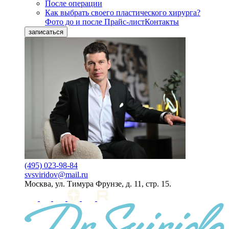
После операции
Как выбрать своего пластического хирурга?
Фото до и после
Прайс-лист
Контакты
записаться
(495) 023-98-84
svsviridov@mail.ru
Москва, ул. Тимура Фрунзе, д. 11, стр. 15.