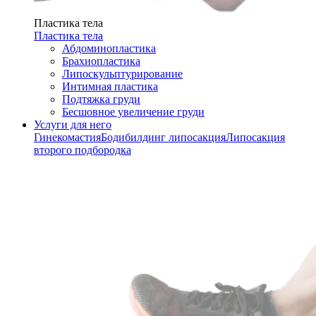
Пластика тела
Пластика тела
Абдоминопластика
Брахиопластика
Липоскульптурирование
Интимная пластика
Подтяжка груди
Бесшовное увеличение груди
Услуги для него
Гинекомастия
Бодибилдинг липосакция
Липосакция
второго подбородка