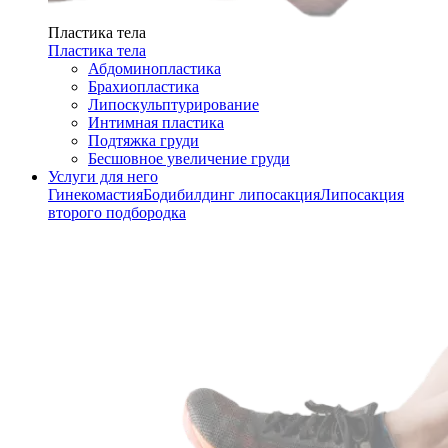
Пластика тела
Пластика тела
Абдоминопластика
Брахиопластика
Липоскульптурирование
Интимная пластика
Подтяжка груди
Бесшовное увеличение груди
Услуги для него
Гинекомастия
Бодибилдинг липосакция
Липосакция
второго подбородка