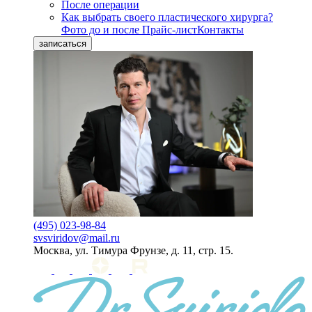
После операции
Как выбрать своего пластического хирурга?
Фото до и после
Прайс-лист
Контакты
записаться
(495) 023-98-84
svsviridov@mail.ru
Москва, ул. Тимура Фрунзе, д. 11, стр. 15.