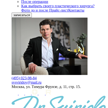
После операции
Как выбрать своего пластического хирурга?
Фото до и после
Прайс-лист
Контакты
записаться
(495) 023-98-84
svsviridov@mail.ru
Москва, ул. Тимура Фрунзе, д. 11, стр. 15.