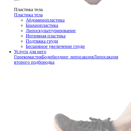
Пластика тела
Пластика тела
Абдоминопластика
Брахиопластика
Липоскульптурирование
Интимная пластика
Подтяжка груди
Бесшовное увеличение груди
Услуги для него
Гинекомастия
Бодибилдинг липосакция
Липосакция
второго подбородка