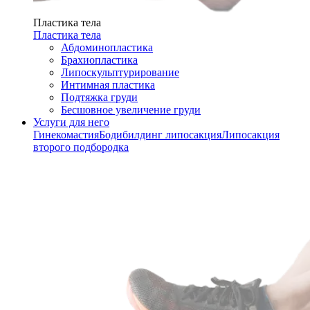
Пластика тела
Пластика тела
Абдоминопластика
Брахиопластика
Липоскульптурирование
Интимная пластика
Подтяжка груди
Бесшовное увеличение груди
Услуги для него
Гинекомастия
Бодибилдинг липосакция
Липосакция
второго подбородка