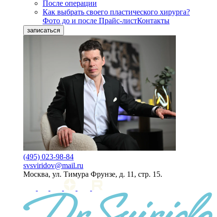
После операции
Как выбрать своего пластического хирурга?
Фото до и после
Прайс-лист
Контакты
записаться
(495) 023-98-84
svsviridov@mail.ru
Москва, ул. Тимура Фрунзе, д. 11, стр. 15.