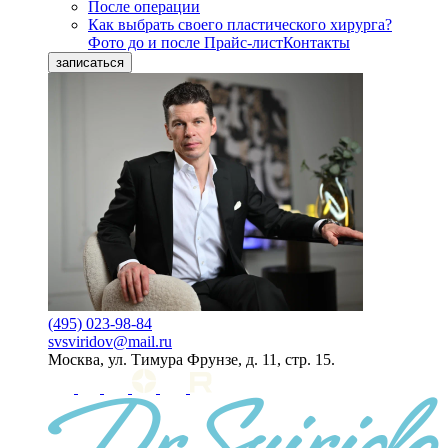
После операции
Как выбрать своего пластического хирурга?
Фото до и после
Прайс-лист
Контакты
записаться
(495) 023-98-84
svsviridov@mail.ru
Москва, ул. Тимура Фрунзе, д. 11, стр. 15.