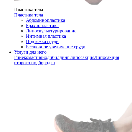
Пластика тела
Пластика тела
Абдоминопластика
Брахиопластика
Липоскульптурирование
Интимная пластика
Подтяжка груди
Бесшовное увеличение груди
Услуги для него
Гинекомастия
Бодибилдинг липосакция
Липосакция
второго подбородка