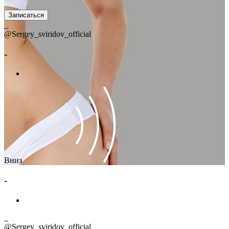
Записаться
@Sergey_sviridov_official
-
Вниз
-
@Sergey_sviridov_official