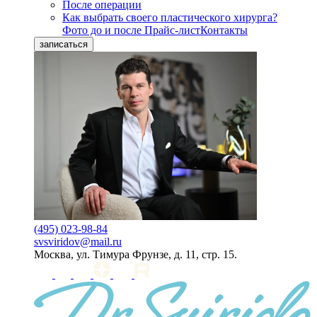
После операции
Как выбрать своего пластического хирурга?
Фото до и после
Прайс-лист
Контакты
записаться
(495) 023-98-84
svsviridov@mail.ru
Москва, ул. Тимура Фрунзе, д. 11, стр. 15.