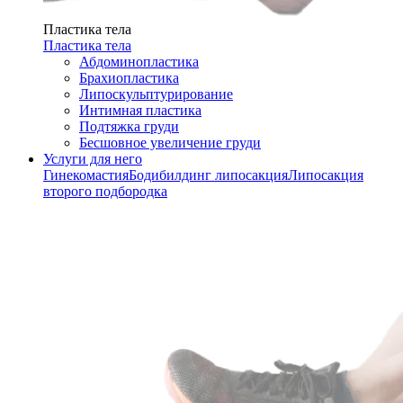
Пластика тела
Пластика тела
Абдоминопластика
Брахиопластика
Липоскульптурирование
Интимная пластика
Подтяжка груди
Бесшовное увеличение груди
Услуги для него
Гинекомастия
Бодибилдинг липосакция
Липосакция
второго подбородка