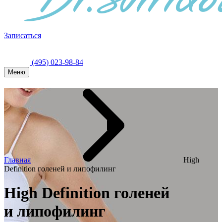
Записаться
(495) 023-98-84
Меню
Главная
High
Definition голеней и липофилинг
High Definition голеней
и липофилинг