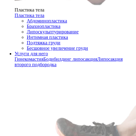
Пластика тела
Пластика тела
Абдоминопластика
Брахиопластика
Липоскульптурирование
Интимная пластика
Подтяжка груди
Бесшовное увеличение груди
Услуги для него
Гинекомастия
Бодибилдинг липосакция
Липосакция
второго подбородка