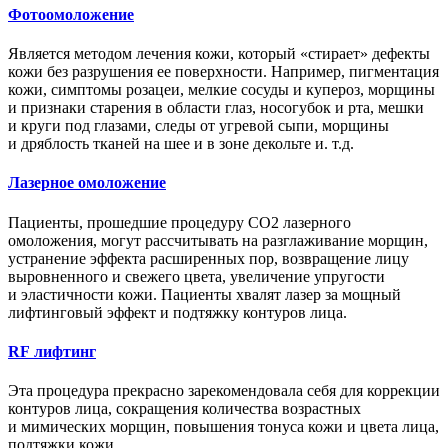
Фотоомоложение
Является методом лечения кожи, который «стирает» дефекты
кожи без разрушения ее поверхности. Например, пигментация
кожи, симптомы розацеи, мелкие сосуды и купероз, морщины
и признаки старения в области глаз, носогубок и рта, мешки
и круги под глазами, следы от угревой сыпи, морщины
и дряблость тканей на шее и в зоне декольте и. т.д.
Лазерное омоложение
Пациенты, прошедшие процедуру СО2 лазерного
омоложения, могут рассчитывать на разглаживание морщин,
устранение эффекта расширенных пор, возвращение лицу
выровненного и свежего цвета, увеличение упругости
и эластичности кожи. Пациенты хвалят лазер за мощный
лифтинговый эффект и подтяжку контуров лица.
RF лифтинг
Эта процедура прекрасно зарекомендовала себя для коррекции
контуров лица, сокращения количества возрастных
и мимических морщин, повышения тонуса кожи и цвета лица,
подтяжки кожи.