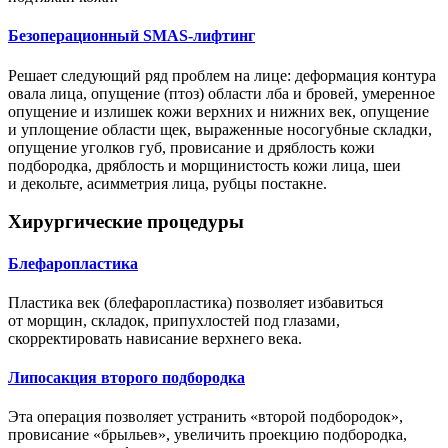
Безоперационный SMAS-лифтинг
Решает следующий ряд проблем на лице: деформация контура
овала лица, опущение (птоз) области лба и бровей, умеренное
опущение и излишек кожи верхних и нижних век, опущение
и уплощение области щек, выраженные носогубные складки,
опущение уголков губ, провисание и дряблость кожи
подбородка, дряблость и морщинистость кожи лица, шеи
и декольте, асимметрия лица, рубцы постакне.
Хирургические процедуры
Блефаропластика
Пластика век (блефаропластика) позволяет избавиться
от морщин, складок, припухлостей под глазами,
скорректировать нависание верхнего века.
Липосакция второго подбородка
Эта операция позволяет устранить «второй подбородок»,
провисание «брыльев», увеличить проекцию подбородка,