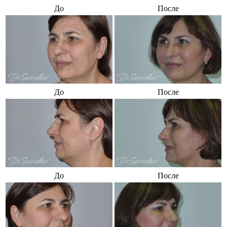
До
После
До
После
До
После