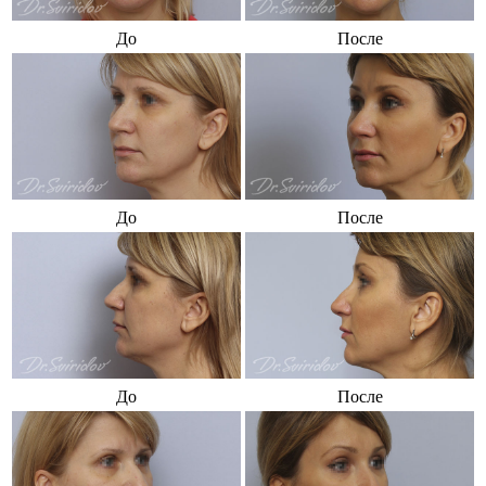
До
После
До
После
До
После