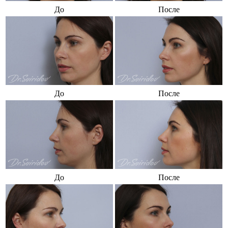
До
После
До
После
До
После