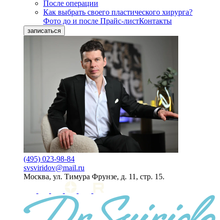
После операции
Как выбрать своего пластического хирурга?
Фото до и после
Прайс-лист
Контакты
записаться
(495) 023-98-84
svsviridov@mail.ru
Москва, ул. Тимура Фрунзе, д. 11, стр. 15.