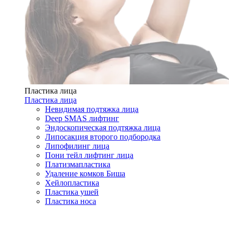
Пластика лица
Пластика лица
Невидимая подтяжка лица
Deep SMAS лифтинг
Эндоскопическая подтяжка лица
Липосакция второго подбородка
Липофилинг лица
Пони тейл лифтинг лица
Платизмапластика
Удаление комков Биша
Хейлопластика
Пластика ушей
Пластика носа