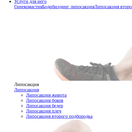
Услуги для него
Гинекомастия
Бодибилдинг липосакция
Липосакция второ
Липосакция
Липосакция
Липосакция живота
Липосакция боков
Липосакция бедер
Липосакция плеч
Липосакция второго подбородка