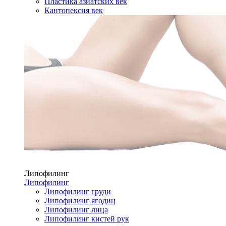
Пластика азиатских век
Кантопексия век
Липофилинг
Липофилинг
Липофилинг груди
Липофилинг ягодиц
Липофилинг лица
Липофилинг кистей рук