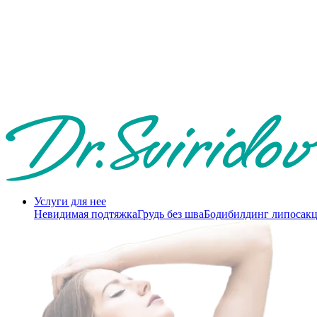
Услуги для нее
Невидимая подтяжка
Грудь без шва
Бодибилдинг липосак