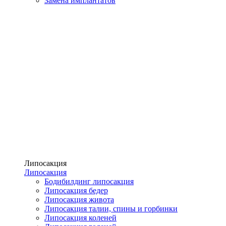
Замена имплантатов
Липосакция
Липосакция
Бодибилдинг липосакция
Липосакция бедер
Липосакция живота
Липосакция талии, спины и горбинки
Липосакция коленей