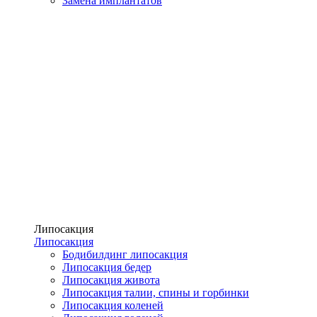
Замена имплантатов
Липосакция
Липосакция
Бодибилдинг липосакция
Липосакция бедер
Липосакция живота
Липосакция талии, спины и горбинки
Липосакция коленей