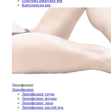
Пластика азиатских век
Кантопексия век
Липофилинг
Липофилинг
Липофилинг груди
Липофилинг ягодиц
Липофилинг лица
Липофилинг кистей рук