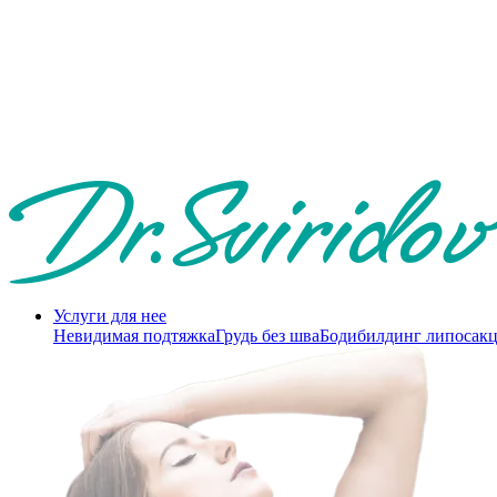
Услуги для нее
Невидимая подтяжка
Грудь без шва
Бодибилдинг липосак