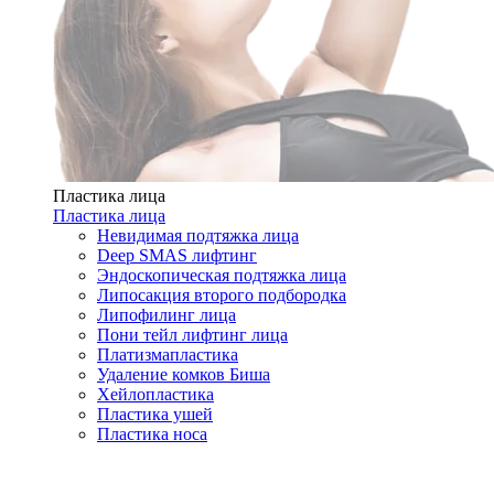
Пластика лица
Пластика лица
Невидимая подтяжка лица
Deep SMAS лифтинг
Эндоскопическая подтяжка лица
Липосакция второго подбородка
Липофилинг лица
Пони тейл лифтинг лица
Платизмапластика
Удаление комков Биша
Хейлопластика
Пластика ушей
Пластика носа