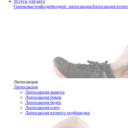
Услуги для него
Гинекомастия
Бодибилдинг липосакция
Липосакция второ
Липосакция
Липосакция
Липосакция живота
Липосакция боков
Липосакция бедер
Липосакция плеч
Липосакция второго подбородка