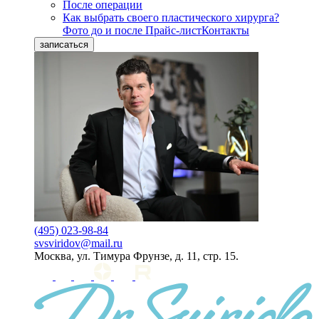
После операции
Как выбрать своего пластического хирурга?
Фото до и после
Прайс-лист
Контакты
записаться
(495) 023-98-84
svsviridov@mail.ru
Москва, ул. Тимура Фрунзе, д. 11, стр. 15.