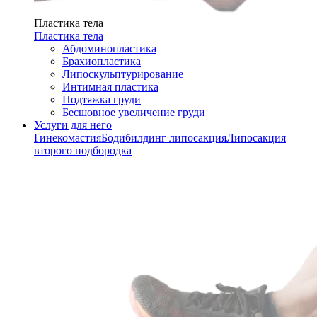
Пластика тела
Пластика тела
Абдоминопластика
Брахиопластика
Липоскульптурирование
Интимная пластика
Подтяжка груди
Бесшовное увеличение груди
Услуги для него
Гинекомастия
Бодибилдинг липосакция
Липосакция
второго подбородка