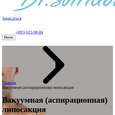
Записаться
(495) 023-98-84
Меню
Главная
Вакуумная (аспирационная) липосакция
Вакуумная (аспирационная)
липосакция