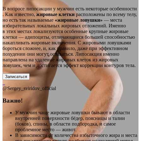
В вопросе липосакции у мужчин есть некоторые особенности
. Как известно,
жировые клетки
расположены по всему телу,
но есть так называемые
«жировые ловушки»
— места
избирательных локальных жировых отложений. Именно
в этих местах локализуются особенные крупные жировые
клетки — адипоциты, отличающиеся большей способностью
накапливать жировые включения. С жировыми ловушками
бороться сложнее, и, как правило, даже при эффективном
похудении они могут оставаться. Липосакция именно
направлена на удаление жировых клеток из жировых
ловушек, чем и достигается эффект коррекции контуров тела.
Записаться
@Sergey_sviridov_official
Важно!
У мужчин чаще жировые ловушки бывают в области
внутренней поверхности бёдер, поясницы и талии
(боков), спины, в области подбородка, и самое
проблемное место — живот.
В зависимости от количества избыточного жира и места
его локализации хирург подбирает подходящий метод