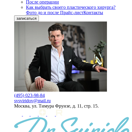
После операции
Как выбрать своего пластического хирурга?
Фото до и после
Прайс-лист
Контакты
записаться
(495) 023-98-84
svsviridov@mail.ru
Москва, ул. Тимура Фрунзе, д. 11, стр. 15.