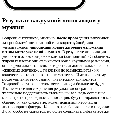
Результат вакуумной липосакции у
мужчин
Вопреки бытующему мнению,
после проведения
вакуумной,
лазерной-комбинированной или водоструйной, или
ультразвуковой
липосакции новые жировые отложения
в этом месте уже не образуются
. В результате липосакции
удаляются особые жировые клетки (адипоциты). От обычных
жировых клеток они отличаются более крупными размерами,
они гормонально зависимые и располагаются только в зонах
«жировых ловушек». Эти клетки не размножаются - их
количество в течение жизни не меняется . Именно поэтому
после удаления этих самых «гигантских» адипоцитов,
"жировой ловушки" в этом месте никогда больше не будет.
Тем не менее для сохранения результатов операции
желательно поддерживать стабильный вес, ведь остальные
места, где не проводилась липосакция, будут поправляться как
обычно, и, как следствие, может появиться небольшая
диспропорция фигуры. Конечно, колебания в весе в пределах
3-6 кг особо не скажутся, но более солидная прибавка всё же