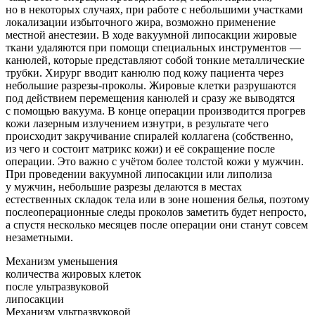
но в некоторых случаях, при работе с небольшими участками
локализации избыточного жира, возможно применение
местной анестезии. В ходе вакуумной липосакции жировые
ткани удаляются при помощи специальных инструментов —
канюлей, которые представляют собой тонкие металлические
трубки. Хирург вводит канюлю под кожу пациента через
небольшие разрезы-проколы. Жировые клетки разрушаются
под действием перемещения канюлей и сразу же выводятся
с помощью вакуума. В конце операции производится прогрев
кожи лазерным излучением изнутри, в результате чего
происходит закручивание спиралей коллагена (собственно,
из чего и состоит матрикс кожи) и её сокращение после
операции. Это важно с учётом более толстой кожи у мужчин.
При проведении вакуумной липосакции или липолиза
у мужчин, небольшие разрезы делаются в местах
естественных складок тела или в зоне ношения белья, поэтому
послеоперационные следы проколов заметить будет непросто,
а спустя несколько месяцев после операции они станут совсем
незаметными.
Механизм уменьшения
количества жировых клеток
после ультразвуковой
липосакции
Механизм ультразвуковой