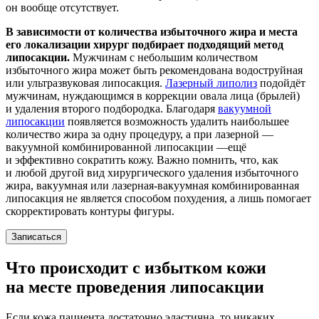
он вообще отсутствует.
В зависимости от количества избыточного жира и места
его локализации хирург подбирает подходящий метод
липосакции.
Мужчинам с небольшим количеством
избыточного жира может быть рекомендована водоструйная
или ультразвуковая липосакция.
Лазерный липолиз
подойдёт
мужчинам, нуждающимся в коррекции овала лица (брылей)
и удаления второго подбородка. Благодаря
вакуумной
липосакции
появляется возможность удалить наибольшее
количество жира за одну процедуру, а при лазерной —
вакуумной комбинированной липосакции —ещё
и эффективно сократить кожу. Важно помнить, что, как
и любой другой вид хирургического удаления избыточного
жира, вакуумная или лазерная-вакуумная комбинированная
липосакция не является способом похудения, а лишь помогает
скорректировать контуры фигуры.
Записаться
Что происходит с избытком кожи
на месте проведения липосакции
Если кожа пациента достаточно эластична, то никаких