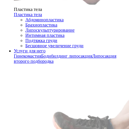
Пластика тела
Пластика тела
Абдоминопластика
Брахиопластика
Липоскульптурирование
Интимная пластика
Подтяжка груди
Бесшовное увеличение груди
Услуги для него
Гинекомастия
Бодибилдинг липосакция
Липосакция
второго подбородка