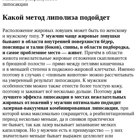
липосакции
Какой метод липолиза подойдет
Расположение жировых ловушек может быть по женскому
и мужскому типу.
У мужчин чаще жировые ловушки
бывают в области внутренней поверхности бёдер,
поясницы и талии (боков), спины, в области подбородка,
и самое проблемное место — живот
. Причём в области
живота нежелательные жировые отложения скапливаются
в брюшной полости — прямо между петлями кишечника
и в меньшей степени в подкожно-жировой клетчатке. Именно
поэтому в случаях с «пивным животом» можно рассчитывать
на умеренный результат липосакции. К мужским
особенностям можно также отнести более толстую кожу,
поэтому и заживает всё несколько дольше. Поэтому
для
лучшего эффекта липосакции в местах нежелательных
жировых отложений у мужчин оптимально подходит
лазерная-вакуумная комбинированная липосакция
, при
которой кожа максимально сокращается, а реабилитационный
период несколько меньше, да и синяков практически
не бывает, так как лазер вызывает запаивание мелких
капилляров. Но у мужчин есть и преимущество — у них
значительно меньше бывает выражен целлюлит или