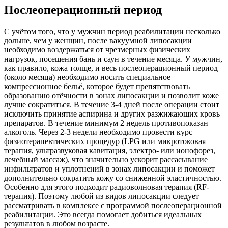
Послеоперационный период
С учётом того, что у мужчин период реабилитации несколько
дольше, чем у женщин, после вакуумной липосакции
необходимо воздержаться от чрезмерных физических
нагрузок, посещения бань и саун в течение месяца. У мужчин,
как правило, кожа толще, и весь послеоперационный период
(около месяца) необходимо носить специальное
компрессионное бельё, которое будет препятствовать
образованию отёчности в зонах липосакции и позволит коже
лучше сократиться. В течение 3-4 дней после операции стоит
исключить принятие аспирина и других разжижающих кровь
препаратов. В течение минимум 2 недель противопоказан
алкоголь. Через 2-3 недели необходимо провести курс
физиотерапевтических процедур (LPG или микротоковая
терапия, ультразвуковая кавитация, электро- или ионофорез,
лечебный массаж), что значительно ускорит рассасывание
инфильтратов и уплотнений в зонах липосакции и поможет
дополнительно сократить кожу со сниженной эластичностью.
Особенно для этого подходит радиоволновая терапия (RF-
терапия). Поэтому любой из видов липосакции следует
рассматривать в комплексе с программой послеоперационной
реабилитации. Это всегда помогает добиться идеальных
результатов в любом возрасте.