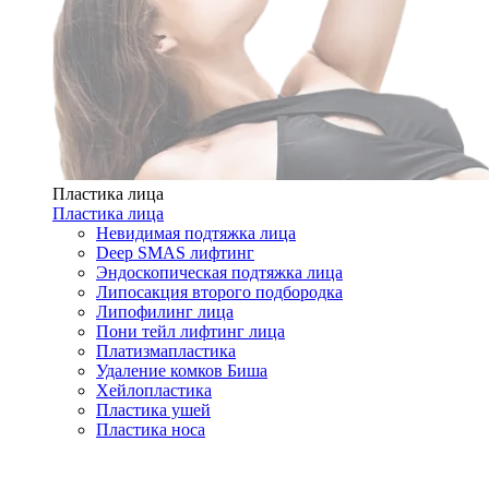
Пластика лица
Пластика лица
Невидимая подтяжка лица
Deep SMAS лифтинг
Эндоскопическая подтяжка лица
Липосакция второго подбородка
Липофилинг лица
Пони тейл лифтинг лица
Платизмапластика
Удаление комков Биша
Хейлопластика
Пластика ушей
Пластика носа