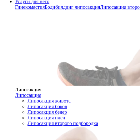
Услуги для него
Гинекомастия
Бодибилдинг липосакция
Липосакция второ
Липосакция
Липосакция
Липосакция живота
Липосакция боков
Липосакция бедер
Липосакция плеч
Липосакция второго подбородка