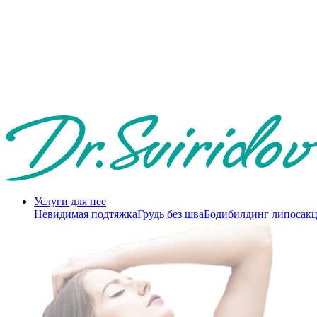
Услуги для нее
Невидимая подтяжка
Грудь без шва
Бодибилдинг липосак