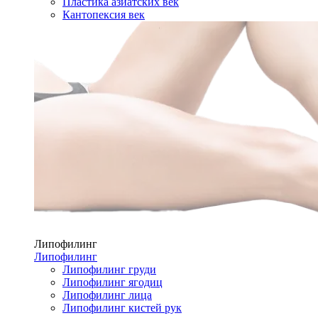
Пластика азиатских век
Кантопексия век
Липофилинг
Липофилинг
Липофилинг груди
Липофилинг ягодиц
Липофилинг лица
Липофилинг кистей рук