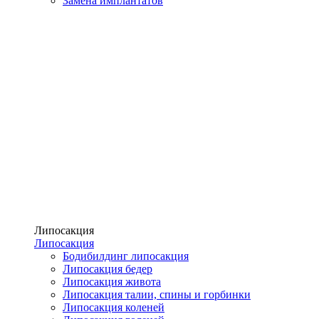
Замена имплантатов
Липосакция
Липосакция
Бодибилдинг липосакция
Липосакция бедер
Липосакция живота
Липосакция талии, спины и горбинки
Липосакция коленей