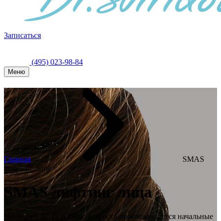
Записаться
(495) 023-98-84
Меню
Главная
SMAS
лифтинг лица
SMAS лифтинг лица
Начиная с 30-35 летнего возраста прослеживаются начальные