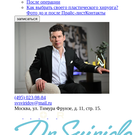
После операции
Как выбрать своего пластического хирурга?
Фото до и после
Прайс-лист
Контакты
записаться
(495) 023-98-84
svsviridov@mail.ru
Москва, ул. Тимура Фрунзе, д. 11, стр. 15.