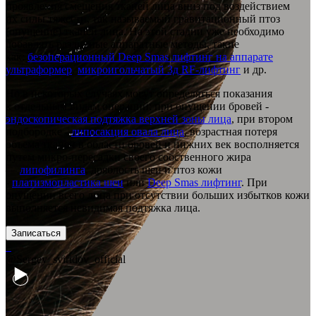
проявления смещения тканей лица вниз под воздействием
их силы тяжести, так называемый гравитационный птоз
(опущение) тканей лица. На этой стадии уже необходимо
добавлять различные аппаратные методы, такие
как:
безоперационный Deep Smas лифтинг на аппарате
ультраформер
,
микроигольчатый 3д RF-лифтинг
и др.
Но в некоторых случаях могут определяться показания
к отдельным видам операций: при опущении бровей -
эндоскопическая подтяжка верхней зоны лица
, при втором
подбородке -
липосакция овала лица
, возрастная потеря
объема тканей в области бровей и нижних век восполняется
путем микро-пересадки своего собственного жира
—
липофилинга
, дряблость шеи и птоз кожи
-
платизмопластика шеи
или
Deep Smas лифтинг
. При
опущении всего лица при отсутствии больших избытков кожи
выполняется невидимая подтяжка лица.
Записаться
@Sergey_sviridov_official