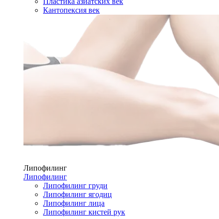
Пластика азиатских век
Кантопексия век
Липофилинг
Липофилинг
Липофилинг груди
Липофилинг ягодиц
Липофилинг лица
Липофилинг кистей рук