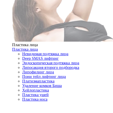
Пластика лица
Пластика лица
Невидимая подтяжка лица
Deep SMAS лифтинг
Эндоскопическая подтяжка лица
Липосакция второго подбородка
Липофилинг лица
Пони тейл лифтинг лица
Платизмапластика
Удаление комков Биша
Хейлопластика
Пластика ушей
Пластика носа