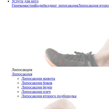
Услуги для него
Гинекомастия
Бодибилдинг липосакция
Липосакция второ
Липосакция
Липосакция
Липосакция живота
Липосакция боков
Липосакция бедер
Липосакция плеч
Липосакция второго подбородка