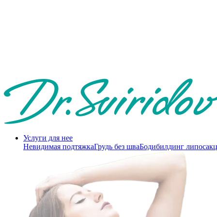
Услуги для нее
Невидимая подтяжка
Грудь без шва
Бодибилдинг липосак