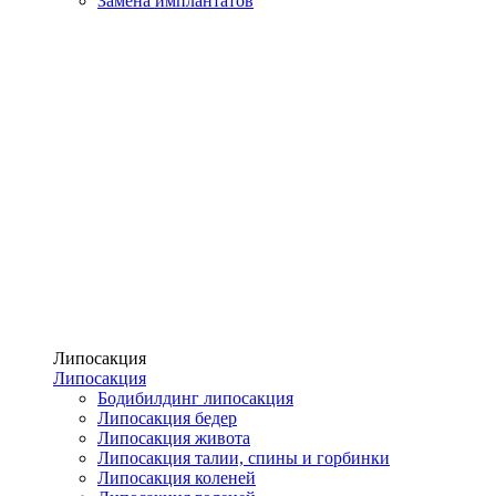
Замена имплантатов
Липосакция
Липосакция
Бодибилдинг липосакция
Липосакция бедер
Липосакция живота
Липосакция талии, спины и горбинки
Липосакция коленей