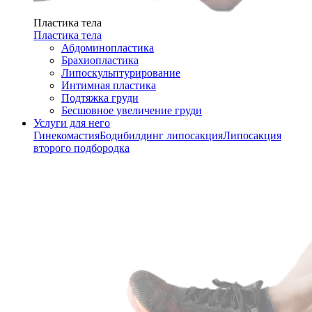
Пластика тела
Пластика тела
Абдоминопластика
Брахиопластика
Липоскульптурирование
Интимная пластика
Подтяжка груди
Бесшовное увеличение груди
Услуги для него
Гинекомастия
Бодибилдинг липосакция
Липосакция
второго подбородка