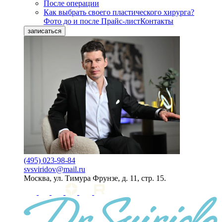
После операции
Как выбрать своего пластического хирурга?
Фото до и после
Прайс-лист
Контакты
записаться
(495) 023-98-84
svsviridov@mail.ru
Москва, ул. Тимура Фрунзе, д. 11, стр. 15.