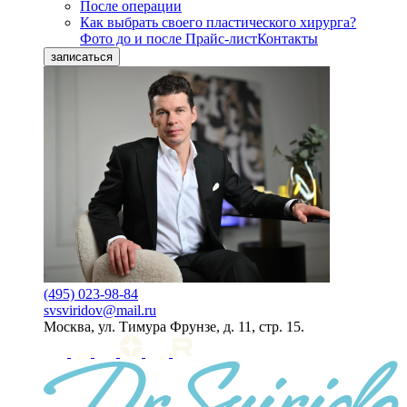
После операции
Как выбрать своего пластического хирурга?
Фото до и после
Прайс-лист
Контакты
записаться
(495) 023-98-84
svsviridov@mail.ru
Москва, ул. Тимура Фрунзе, д. 11, стр. 15.