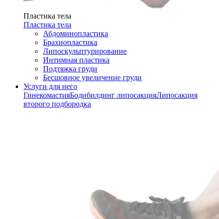
Пластика тела
Пластика тела
Абдоминопластика
Брахиопластика
Липоскульптурирование
Интимная пластика
Подтяжка груди
Бесшовное увеличение груди
Услуги для него
Гинекомастия
Бодибилдинг липосакция
Липосакция
второго подбородка