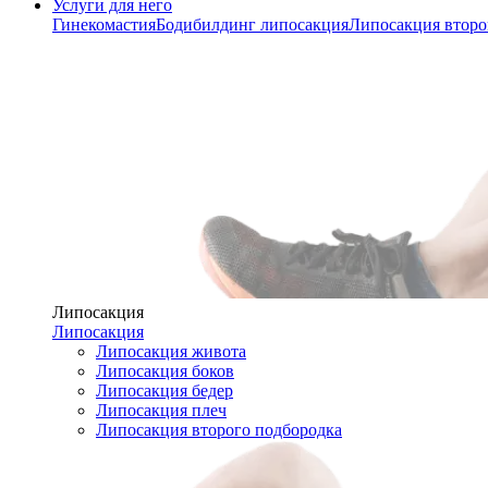
Услуги для него
Гинекомастия
Бодибилдинг липосакция
Липосакция второ
Липосакция
Липосакция
Липосакция живота
Липосакция боков
Липосакция бедер
Липосакция плеч
Липосакция второго подбородка