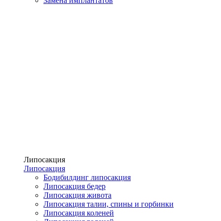
Замена имплантатов
Липосакция
Липосакция
Бодибилдинг липосакция
Липосакция бедер
Липосакция живота
Липосакция талии, спины и горбинки
Липосакция коленей