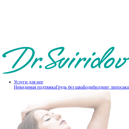
Услуги для нее
Невидимая подтяжка
Грудь без шва
Бодибилдинг липосак