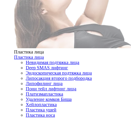
Пластика лица
Пластика лица
Невидимая подтяжка лица
Deep SMAS лифтинг
Эндоскопическая подтяжка лица
Липосакция второго подбородка
Липофилинг лица
Пони тейл лифтинг лица
Платизмапластика
Удаление комков Биша
Хейлопластика
Пластика ушей
Пластика носа