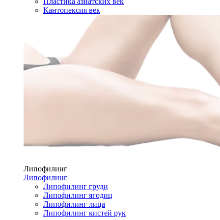
Пластика азиатских век
Кантопексия век
Липофилинг
Липофилинг
Липофилинг груди
Липофилинг ягодиц
Липофилинг лица
Липофилинг кистей рук