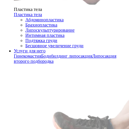
Пластика тела
Пластика тела
Абдоминопластика
Брахиопластика
Липоскульптурирование
Интимная пластика
Подтяжка груди
Бесшовное увеличение груди
Услуги для него
Гинекомастия
Бодибилдинг липосакция
Липосакция
второго подбородка