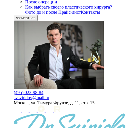
После операции
Как выбрать своего пластического хирурга?
Фото до и после
Прайс-лист
Контакты
записаться
(495) 023-98-84
svsviridov@mail.ru
Москва, ул. Тимура Фрунзе, д. 11, стр. 15.