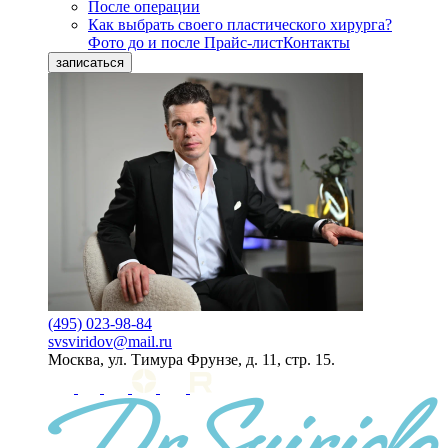
После операции
Как выбрать своего пластического хирурга?
Фото до и после
Прайс-лист
Контакты
записаться
(495) 023-98-84
svsviridov@mail.ru
Москва, ул. Тимура Фрунзе, д. 11, стр. 15.