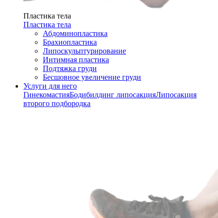
Пластика тела
Пластика тела
Абдоминопластика
Брахиопластика
Липоскульптурирование
Интимная пластика
Подтяжка груди
Бесшовное увеличение груди
Услуги для него
Гинекомастия
Бодибилдинг липосакция
Липосакция
второго подбородка